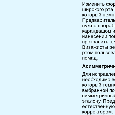
Изменить фор
широкого рта
который немно
Предваритель
нужно прораб
карандашом и
нанесении по
прокрасить це
Визажисты ре
ртом пользов
помад.
Асимметрич
Для исправле
необходимо в
который темн
выбранной по
симметричный
эталону. Пре
естественную
корректором.