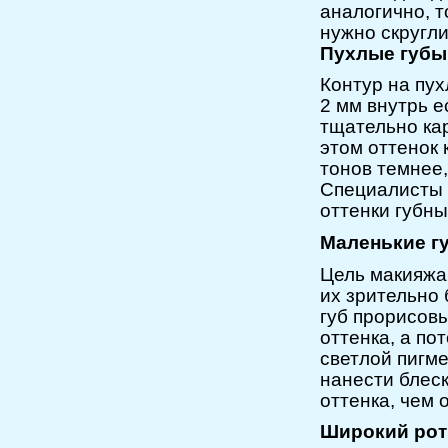
аналогично, т
нужно скругли
Пухлые губы
Контур на пух
2 мм внутрь е
тщательно ка
этом оттенок
тонов темнее
Специалисты 
оттенки губны
Маленькие г
Цель макияжа
их зрительно
губ прорисов
оттенка, а по
светлой пигме
нанести блеск
оттенка, чем 
Широкий рот