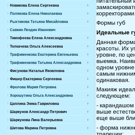
питательный 
Новикова Елена Сергеевна
замаскироват
корректорами, 
Полякова Елена Николаевна
Рыхтикова Татьяна Михайловна
Формы губ
Савкин Леодин Иванович
Идеальные г
Тимофеева Елена Александровна
Данная форма
Толкачева Ольга Алексеевна
красоты. Их 
уровне, по це
Трафименкова Екатерина Евгеньевна
выемка. Наив
Трафименкова Татьяна Александровна
одном уровне
Фисунова Наталья Яковлевна
самым нижним
одинаковая.
Фишер Екатерина Сергеевна
Фролова Мария Петровна
Макияж идеал
следующем:
Хорошутина Ольга Александровна
Цаплина Эмма Гавриловна
- карандашом
выше естеств
Шаркунов Александр Петрович
еще выше ближ
Шаркунова Лина Валерьевна
- форма нижне
Шитова Марина Петровна
трапеции;