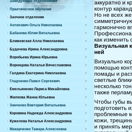
Заведующие отделениями
аккуратно и к
контур каранд
Практическое обучение
Но не всех ж
Заочное отделение
симметричную
Антихович Ольга Николаевна
гармонично в
Профессионал
Бабанова Юлия Витальевна
как изменить
Ближевская Алла Николаевна
Визуальная к
Будачева Ирина Александровна
ней
Воробьева Ирина Юрьевна
Визуально ко
Воронцова Наталья Вячеславовна
помощью конт
помады и рас
Галдина Екатерина Николаевна
светлые блик
Гладченко Павел Сергеевич
несколько тон
Емельяненко Лариса Михайловна
также перламу
Жилкова Жанна Юльевна
Чтобы губы в
Зинченко Виктория Витальевна
подготовить и
проблемные м
Коровина Надежда Александровна
кожи, трещины
Кужелева Наталья Александровна
и принять мер
Макарченко Тамара Алексеевна