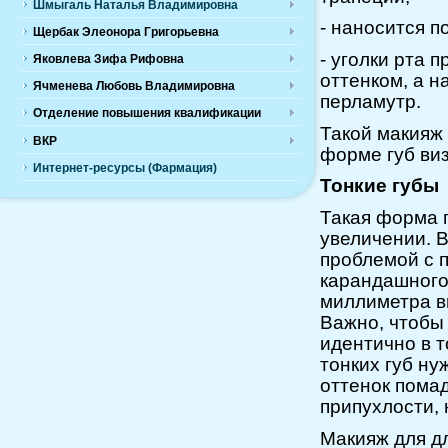
Шмыгаль Наталья Владимировна
- наносится п
Щербак Элеонора Григорьевна
- уголки рта
Яковлева Зифа Рифовна
оттенком, а н
Ячменева Любовь Владимировна
перламутр.
Отделение повышения квалификации
Такой макияж 
ВКР
форме губ ви
Интернет-ресурсы (Фармация)
Тонкие губы
Такая форма 
увеличении. 
проблемой с 
карандашного
миллиметра в
Важно, чтобы
идентично в т
тонких губ ну
оттенок пома
припухлости, 
Макияж для д