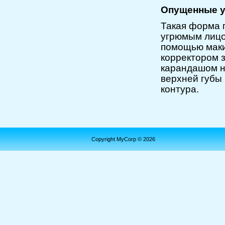
Опущенные у
Такая форма 
угрюмым лицо
помощью маки
корректором з
карандашом н
верхней губы 
контура.
Copyright MyCorp © 2026