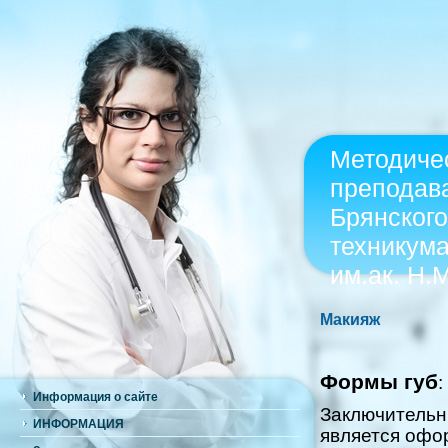
Методиче
преподав
Брянского
техникум
им.ак. Н.
Макияж
Формы губ
:
Информация о сайте
Заключительн
ИНФОРМАЦИЯ
является офо