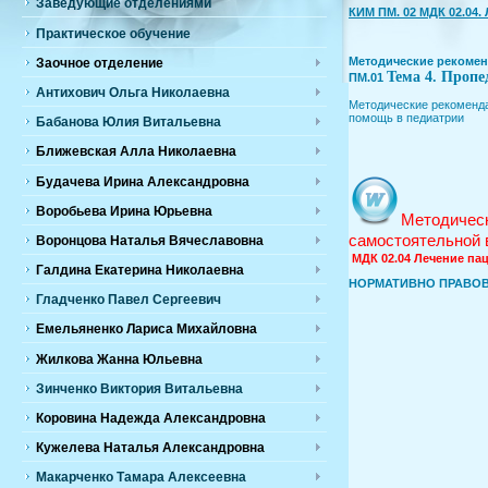
Заведующие отделениями
КИМ ПМ. 02 МДК 02.04
Практическое обучение
Методические рекомен
Заочное отделение
Тема 4. Пропе
ПМ.01
Антихович Ольга Николаевна
Методические рекоменда
помощь в педиатрии
Бабанова Юлия Витальевна
Ближевская Алла Николаевна
Будачева Ирина Александровна
Воробьева Ирина Юрьевна
Методичес
самостоятельной 
Воронцова Наталья Вячеславовна
МДК 02.04 Лечение пац
Галдина Екатерина Николаевна
НОРМАТИВНО ПРАВО
Гладченко Павел Сергеевич
Емельяненко Лариса Михайловна
Жилкова Жанна Юльевна
Зинченко Виктория Витальевна
Коровина Надежда Александровна
Кужелева Наталья Александровна
Макарченко Тамара Алексеевна