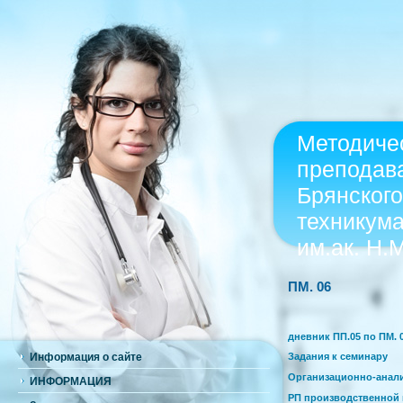
Методиче
преподав
Брянского
техникум
им.ак. Н.
ПМ. 06
дневник ПП.05 по ПМ. 
Информация о сайте
Задания к семинару
Организационно-анали
ИНФОРМАЦИЯ
РП производственной 