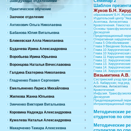
Семинар 2
Заведующие отделениями
Шаблон презент
Практическое обучение
Жуков Б.Н. Хирур
образования/ Б.Н. Жуков,
Заочное отделение
Издательский центр "Ака
Асептика. Антисептика
Антихович Ольга Николаевна
Кровотечения. Гемостаз
Основы трансфузиологи
Десмургия
Бабанова Юлия Витальевна
Предоперационный пери
Оперативная хирургичес
Ближевская Алла Николаевна
Глава 5 Обезболивание
Глава 9 Введение больн
Будачева Ирина Александровна
Глава 10 Хирургическая 
Глава 10 Хирургическая 
Воробьева Ирина Юрьевна
Глава 11 Нарушение пе
Глава 12. Хирургические
Глава 13. Хирургические
Воронцова Наталья Вячеславовна
Глава 14. Хирургические
Глава 14. Хирургические
Галдина Екатерина Николаевна
Вязьмитина А.В.
Сестринский уход при ра
Гладченко Павел Сергеевич
А.Б. Кабарухин; под ред.
Асептика. Антисептика
Емельяненко Лариса Михайловна
Кровотечения
Инфузия. Трансфузиоло
Жилкова Жанна Юльевна
Десмургия
Предоперационный пери
Интраоперационный пер
Зинченко Виктория Витальевна
Методические ре
Коровина Надежда Александровна
студентов по сп
Кужелева Наталья Александровна
Методические ре
Макарченко Тамара Алексеевна
студентов по сп