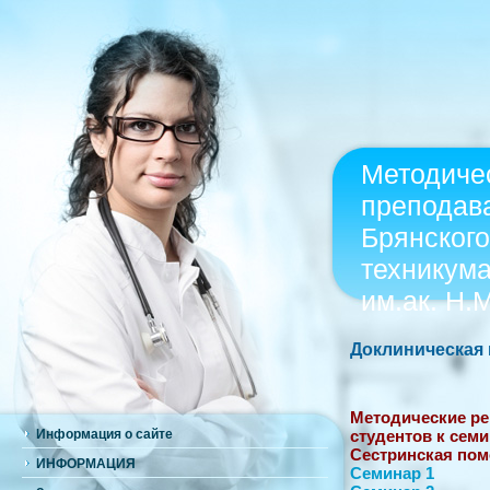
Методиче
преподав
Брянского
техникум
им.ак. Н.
Доклиническая 
Методические ре
Информация о сайте
студентов к сем
Сестринская пом
ИНФОРМАЦИЯ
Семинар 1