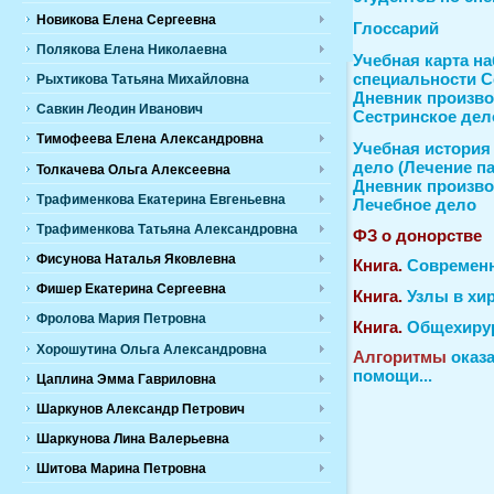
Новикова Елена Сергеевна
Глоссарий
Полякова Елена Николаевна
Учебная карта н
специальности С
Рыхтикова Татьяна Михайловна
Дневник произво
Савкин Леодин Иванович
Сестринское дел
Тимофеева Елена Александровна
Учебная история
дело (Лечение п
Толкачева Ольга Алексеевна
Дневник произво
Трафименкова Екатерина Евгеньевна
Лечебное дело
Трафименкова Татьяна Александровна
ФЗ о донорстве
Фисунова Наталья Яковлевна
Книга.
Современн
Фишер Екатерина Сергеевна
Книга.
Узлы в хи
Фролова Мария Петровна
Книга.
Общехирур
Хорошутина Ольга Александровна
Алгоритмы
оказа
помощи...
Цаплина Эмма Гавриловна
Шаркунов Александр Петрович
Шаркунова Лина Валерьевна
Шитова Марина Петровна